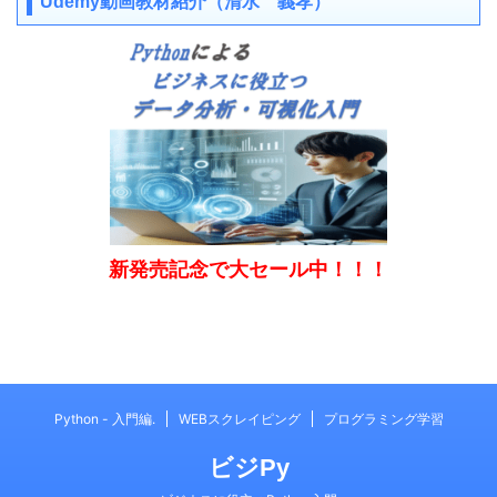
Udemy動画教材紹介（清水 義孝）
新発売記念で大セール中！！！
Python - 入門編.
WEBスクレイピング
プログラミング学習
ビジPy