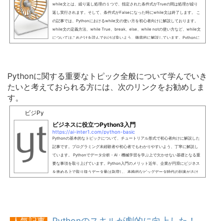
while文とは、繰り返し処理の１つで、指定された条件式がTrueの間は処理が繰り
返し実行されます。そして、条件式がFalseになった時にwhile文は終了します。 こ
の記事では、Pythonにおけるwhile文の使い方を初心者向けに解説しております。
while文の定義方法、while True、break、else、while notの使い方など、while文
についてはこれだけを読んでおけば良いよう、徹底的に解説しています。Pythonに
おけるwhile文の記述方法while文とは、for文と同様、繰り返し処理の１つです。条
件式を指定し、その条件式がTrueの間はWhile文のブ...
Pythonに関する重要なトピック全般について学んでいき
たいと考えておられる方には、次のリンクをお勧めしま
す。
ビジPy
ビジネスに役立つPython3入門
https://ai-inter1.com/python-basic
Pythonの基本的なトピックについて、チュートリアル形式で初心者向けに解説した
記事です。プログラミング未経験者や初心者でもわかりやすいよう、丁寧に解説し
ています。 Pythonでデータ分析・AI・機械学習を学ぶ上で欠かせない基礎となる重
要な事項を取り上げています。Python入門のメリット近年、企業が円滑にビジネス
を進める上で取り扱うデータ量は急増し、本格的なビッグデータ時代の到来がさけ
ばれています。 それに伴い、これらビックデータを分析しビジネスに活用するデー
タサイエンティストの需要も高まっており、...
Pythonのスキルが劇的に向上した！