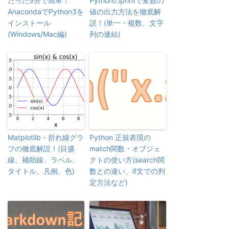
たった5分で簡単！
Pythonのprintで変数の
AnacondaでPython3を
値の出力方法を徹底解
インストール
説！(単一・複数、文字
(Windows/Mac編)
列の連結)
Matplotlib - 折れ線グラ
Python 正規表現の
フの徹底解説！(目盛
match関数・オブジェ
線、補助線、ラベル、
クトの使い方(search関
タイトル、凡例、色)
数との違い、if文での判
定方法など)