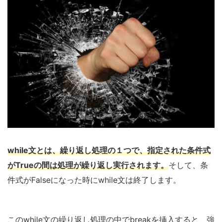
while文とは、繰り返し処理の１つで、指定された条件式
がTrueの間は処理が繰り返し実行されます。
そして、条
件式がFalseになった時にwhile文は終了します。
このwhile文の繰り返し処理の中でbreakを挿入すると、強