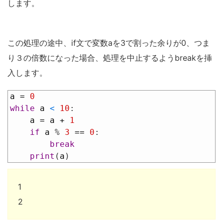
します。
この処理の途中、if文で変数aを3で割った余りが0、つま
り３の倍数になった場合、処理を中止するようbreakを挿
入します。
1
a
=
0
2
while
a
<
10
:
3
a
=
a
+
1
4
if
a
%
3
==
0
:
5
break
6
print
(
a
)
1
2