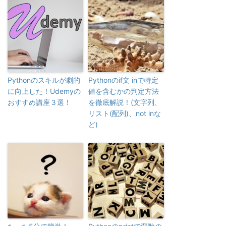
Pythonのスキルが劇的
Pythonのif文 inで特定
に向上した！Udemyの
値を含むかの判定方法
おすすめ講座３選！
を徹底解説！(文字列、
リスト(配列)、not inな
ど)