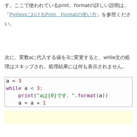
す。ここで使われているprint、formatの詳しい説明は、
「
PythonにおけるPrint、Formatの使い方
」を参照くださ
い。
次に、変数aに代入する値を3に変更すると、while文の処
理はスキップされ、処理結果には何も表示されません。
1
a
=
3
2
while
a
<
3
:
3
print
(
"aは{0}です。"
.
format
(
a
)
)
4
a
=
a
+
1