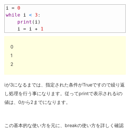
1
i
=
0
2
while
i
<
3
:
3
print
(
i
)
4
i
=
i
+
1
0
1
2
iが3になるまでは、指定された条件がTrueですので繰り返
し処理を行う事になります。従ってprintで表示されるiの
値は、0から2までになります。
この基本的な使い方を元に、breakの使い方を詳しく確認