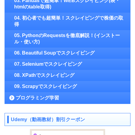
03. Pandasで超簡単！WEBスクレイピング(表・
htmlのtable取得)
04. 初心者でも超簡単！スクレイピングで株価の取
得
05. PythonのRequestsを徹底解説！(インストー
ル・使い方)
06. Beautiful Soupでスクレイピング
07. Seleniumでスクレイピング
08. XPathでスクレイピング
09. Scrapyでスクレイピング
プログラミング学習
Udemy（動画教材）割引クーポン