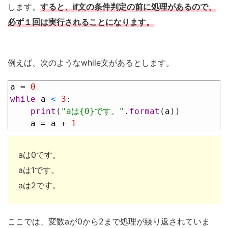
します。
すると、if文の条件判定の前に処理があるので、
必ず１回は実行されることになります。
例えば、次のようなwhile文があるとします。
1
a
=
0
2
while
a
<
3
:
3
print
(
"aは{0}です。"
.
format
(
a
)
)
4
a
=
a
+
1
aは0です。
aは1です。
aは2です。
ここでは、変数aが0から2まで処理が繰り返されていま