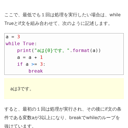
ここで、最低でも１回は処理を実行したい場合は、while
Trueとif文を組み合わせて、次のように記述します。
1
a
=
3
2
while
True
:
3
print
(
"aは{0}です。"
.
format
(
a
)
)
4
a
=
a
+
1
5
if
a
>
=
3
:
6
break
aは3です。
すると、最初の１回は処理が実行され、その後にif文の条
件である変数aが3以上になり、breakでwhileのループを
抜けています。